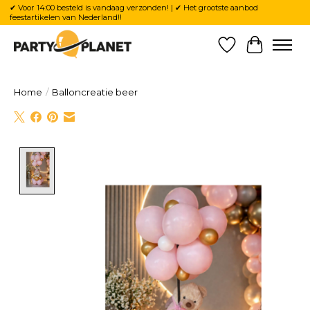
✔ Voor 14:00 besteld is vandaag verzonden! | ✔ Het grootste aanbod
feestartikelen van Nederland!!
Verlanglijst
Winkelw
Home
/
Balloncreatie beer
Product image slideshow Items