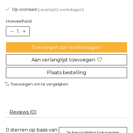
De beoordeling van dit product is
0
van de 5
Op voorraad
(Levertijd:2 werkdagen)
Hoeveelheid:
Toevoegen aan winkelwagen
Aan verlanglijst toevoegen
Plaats bestelling
Toevoegen om te vergelijken
Reviews (0)
0
sterren op basis van
Je beoordeling toevoegen