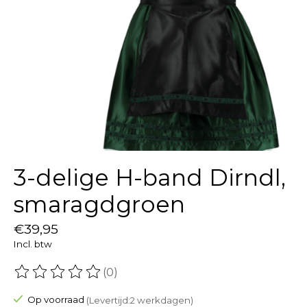
3-delige H-band Dirndl,
smaragdgroen
€39,95
Incl. btw
(0)
De beoordeling van dit product is
0
van de 5
Op voorraad
(Levertijd:2 werkdagen)