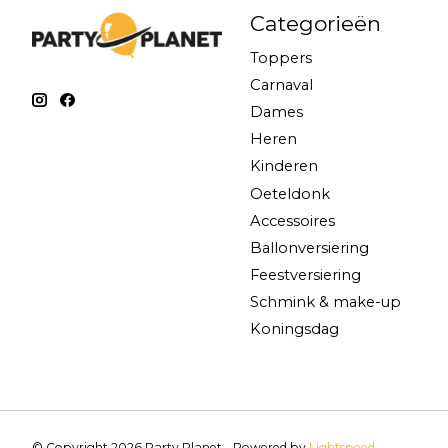
Categorieën
Toppers
Carnaval
Dames
Heren
Kinderen
Oeteldonk
Accessoires
Ballonversiering
Feestversiering
Schmink & make-up
Koningsdag
© Copyright 2026 Party Planet - Powered by
Lightspeed