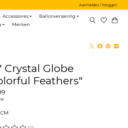
Aanmelden / Inloggen
Accessoires
Ballonversiering
g
Merken
" Crystal Globe
olorful Feathers"
99
tw
61CM
(0)