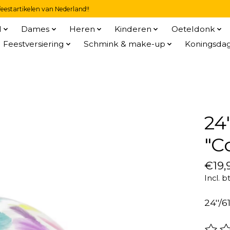
eestartikelen van Nederland!!
l
Dames
Heren
Kinderen
Oeteldonk
Feestversiering
Schmink & make-up
Koningsda
24
"C
€19,
Incl. b
24''/