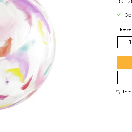
De be
Op
Hoevee
Toev