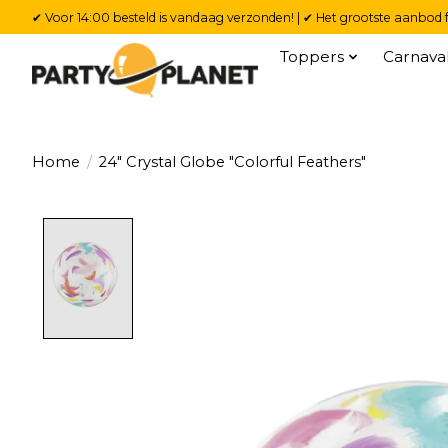
✔ Voor 14:00 besteld is vandaag verzonden! | ✔ Het grootste aanbod f
Toppers
Carnava
Home
/
24" Crystal Globe "Colorful Feathers"
Product image slideshow Items