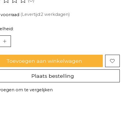
oordeling van dit product is
0
van de 5
 voorraad
(Levertijd:2 werkdagen)
lheid:
Toevoegen aan winkelwagen
Plaats bestelling
oegen om te vergelijken