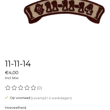
11-11-14
€4,00
Incl. btw
(0)
De beoordeling van dit product is
0
van de 5
Op voorraad
(Levertijd:1-2 werkdagen)
Hoeveelheid: