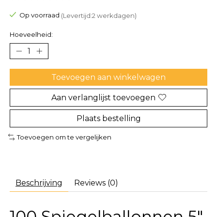
De beoordeling van dit product is
0
van de 5
Op voorraad
(Levertijd:2 werkdagen)
Hoeveelheid:
Toevoegen aan winkelwagen
Aan verlanglijst toevoegen
Plaats bestelling
Toevoegen om te vergelijken
Beschrijving
Reviews (0)
100 Spiegelballonnen 5″